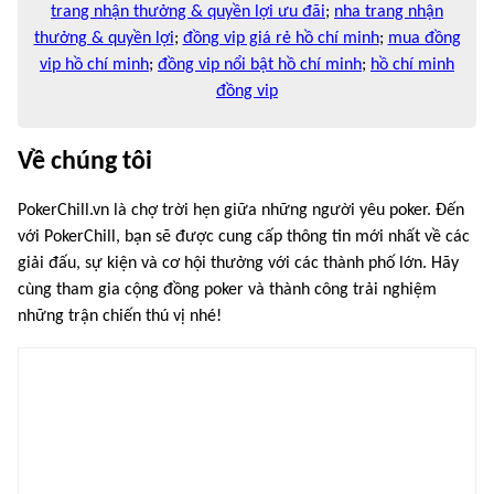
trang nhận thưởng & quyền lợi ưu đãi
;
nha trang nhận
thưởng & quyền lợi
;
đồng vip giá rẻ hồ chí minh
;
mua đồng
vip hồ chí minh
;
đồng vip nổi bật hồ chí minh
;
hồ chí minh
đồng vip
Về chúng tôi
PokerChill.vn là chợ trời hẹn giữa những người yêu poker. Đến
với PokerChill, bạn sẽ được cung cấp thông tin mới nhất về các
giải đấu, sự kiện và cơ hội thưởng với các thành phố lớn. Hãy
cùng tham gia cộng đồng poker và thành công trải nghiệm
những trận chiến thú vị nhé!