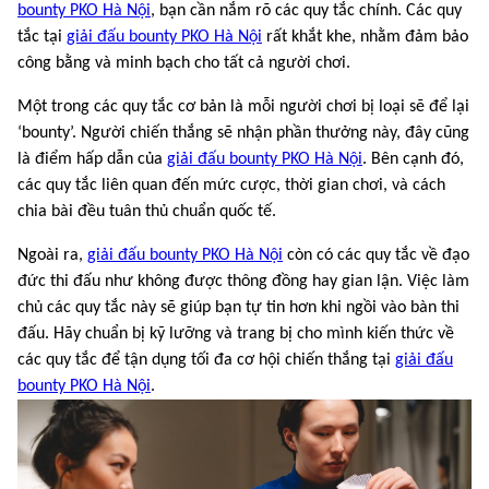
bounty PKO Hà Nội
, bạn cần nắm rõ các quy tắc chính. Các quy
tắc tại
giải đấu bounty PKO Hà Nội
rất khắt khe, nhằm đảm bảo
công bằng và minh bạch cho tất cả người chơi.
Một trong các quy tắc cơ bản là mỗi người chơi bị loại sẽ để lại
‘bounty’. Người chiến thắng sẽ nhận phần thưởng này, đây cũng
là điểm hấp dẫn của
giải đấu bounty PKO Hà Nội
. Bên cạnh đó,
các quy tắc liên quan đến mức cược, thời gian chơi, và cách
chia bài đều tuân thủ chuẩn quốc tế.
Ngoài ra,
giải đấu bounty PKO Hà Nội
còn có các quy tắc về đạo
đức thi đấu như không được thông đồng hay gian lận. Việc làm
chủ các quy tắc này sẽ giúp bạn tự tin hơn khi ngồi vào bàn thi
đấu. Hãy chuẩn bị kỹ lưỡng và trang bị cho mình kiến thức về
các quy tắc để tận dụng tối đa cơ hội chiến thắng tại
giải đấu
bounty PKO Hà Nội
.