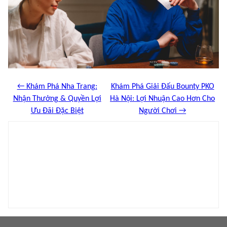
← Khám Phá Nha Trang:
Khám Phá Giải Đấu Bounty PKO
Nhận Thưởng & Quyền Lợi
Hà Nội: Lợi Nhuận Cao Hơn Cho
Ưu Đãi Đặc Biệt
Người Chơi →